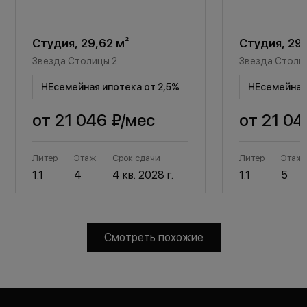
Студия, 29,62 м²
Студия, 29,
Звезда Столицы 2
Звезда Столи
НЕсемейная ипотека от 2,5%
НЕсемейная 
от
21 046 ₽
/мес
от
21 04
Литер
Этаж
Срок сдачи
Литер
Этаж
1.1
4
4 кв. 2028 г.
1.1
5
Смотреть похожие