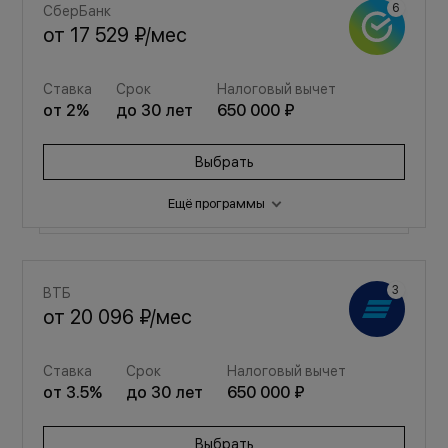
СберБанк
от
17 529 ₽
/мес
Ставка
Срок
Налоговый вычет
от
2
%
до
30
лет
650 000 ₽
Выбрать
Ещё программы
Семейная
ВТБ
от
23 472 ₽
/мес
от
20 096 ₽
/мес
Ставка
Срок
Налоговый вычет
Ставка
Срок
Налоговый вычет
от
3.5
%
до
30
лет
650 000 ₽
от
3.5
%
до
30
лет
650 000 ₽
Выбрать
Выбрать