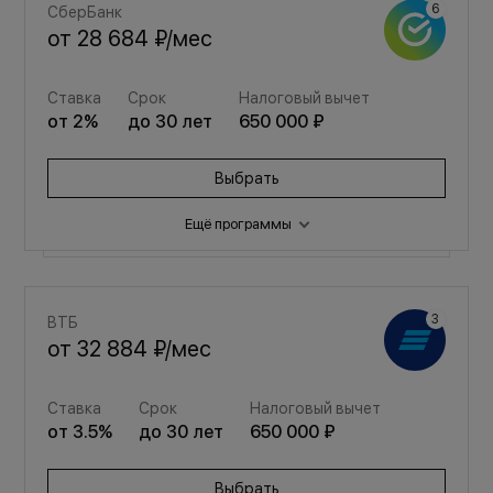
СберБанк
от
28 684 ₽
/мес
Ставка
Срок
Налоговый вычет
от
2
%
до
30
лет
650 000 ₽
Выбрать
Ещё программы
Семейная
ВТБ
от
38 409 ₽
/мес
от
32 884 ₽
/мес
Ставка
Срок
Налоговый вычет
Ставка
Срок
Налоговый вычет
от
3.5
%
до
30
лет
650 000 ₽
от
3.5
%
до
30
лет
650 000 ₽
Выбрать
Выбрать