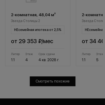
2-комнатная, 48,04 м²
2-комнатная
Звезда Столицы 2
Звезда Столи
НЕсемейная ипотека от 2,5%
НЕсемейная 
от
29 353 ₽
/мес
от
34 46
Литер
Этаж
Срок сдачи
Литер
Этаж
1.1
4
4 кв. 2028 г.
1.1
5
Смотреть похожие