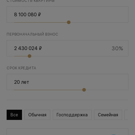
СТОИМОСТЬ КВАРТИРЫ
ПЕРВОНАЧАЛЬНЫЙ ВЗНОС
30%
СРОК КРЕДИТА
Все
Обычная
Господдержка
Семейная
Во