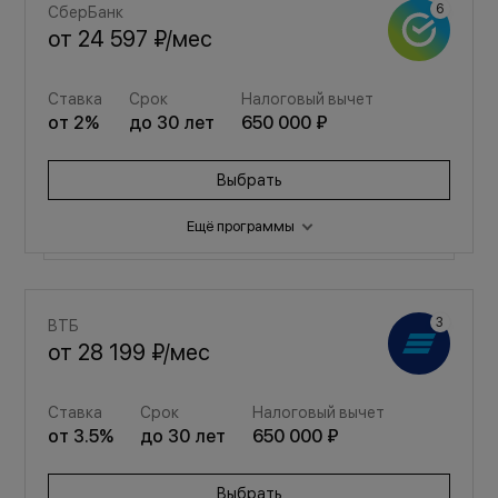
СберБанк
от
24 597 ₽
/мес
Ставка
Срок
Налоговый вычет
от
2
%
до
30
лет
650 000 ₽
Выбрать
Ещё программы
Семейная
ВТБ
от
32 937 ₽
/мес
от
28 199 ₽
/мес
Ставка
Срок
Налоговый вычет
Ставка
Срок
Налоговый вычет
от
3.5
%
до
30
лет
650 000 ₽
от
3.5
%
до
30
лет
650 000 ₽
Выбрать
Выбрать