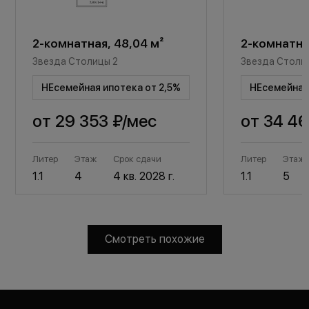
2-комнатная, 48,04 м²
2-комнатная
Звезда Столицы 2
Звезда Столи
НЕсемейная ипотека от 2,5%
НЕсемейная 
от
29 353 ₽
/мес
от
34 46
Литер
Этаж
Срок сдачи
Литер
Этаж
1.1
4
4 кв. 2028 г.
1.1
5
Смотреть похожие