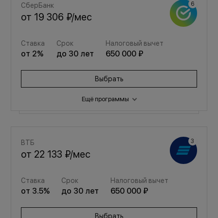
СберБанк
от
19 306 ₽
/мес
Ставка
Срок
Налоговый вычет
от
2
%
до
30
лет
650 000 ₽
Выбрать
Ещё программы
Семейная
ВТБ
от
25 852 ₽
/мес
от
22 133 ₽
/мес
Ставка
Срок
Налоговый вычет
Ставка
Срок
Налоговый вычет
от
3.5
%
до
30
лет
650 000 ₽
от
3.5
%
до
30
лет
650 000 ₽
Выбрать
Выбрать