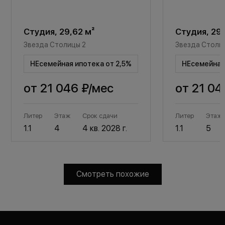
Студия, 29,62 м²
Студия, 29,
Звезда Столицы 2
Звезда Столи
НЕсемейная ипотека от 2,5%
НЕсемейная 
от
21 046 ₽
/мес
от
21 04
Литер
Этаж
Срок сдачи
Литер
Этаж
1.1
4
4 кв. 2028 г.
1.1
5
Смотреть похожие