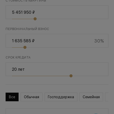
СТОИМОСТЬ КВАРТИРЫ
ПЕРВОНАЧАЛЬНЫЙ ВЗНОС
30%
СРОК КРЕДИТА
Все
Обычная
Господдержка
Семейная
Во