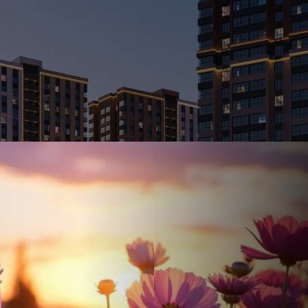
Ставка
Обычная
от
17.5
%
от
83 955 ₽
/мес
Налоговый 
650 000 ₽