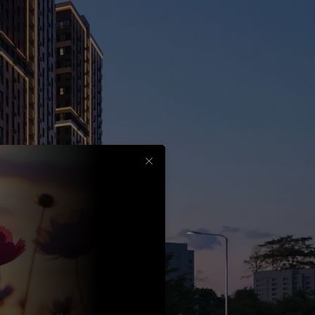
Срок
до
30
лет
Выбрать
вычет