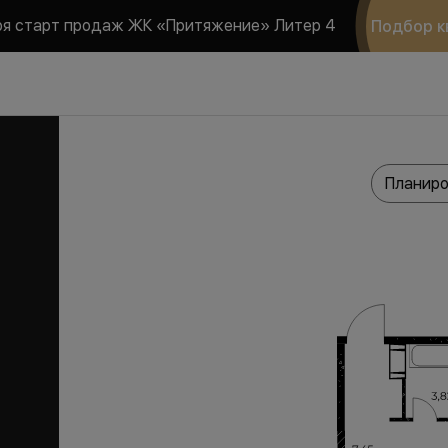
ря старт продаж ЖК «Притяжение» Литер 4
Подбор к
Планиро