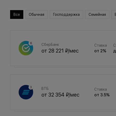
Все
Обычная
Господдержка
Семейная
СберБанк
Ставка
С
от
28 221 ₽
/мес
от
2
%
Семейная
Ставка
ВТБ
Ставка
от
37 789 ₽
/мес
от
3.5
%
от
32 354 ₽
/мес
от
3.5
%