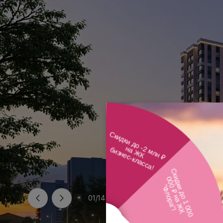
01
/
14