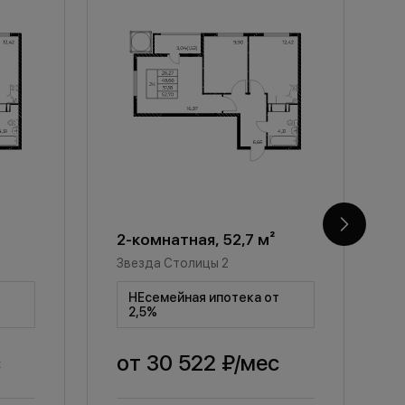
2-комнатная, 52,7 м²
2
Звезда Столицы 2
З
т
НЕсемейная ипотека от
2,5%
с
от
30 522 ₽
/мес