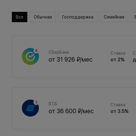
Все
Обычная
Господдержка
Семейная
СберБанк
Ставка
С
от
31 926 ₽
/мес
от
2
%
Семейная
Ставка
ВТБ
Ставка
от
42 749 ₽
/мес
от
3.5
%
от
36 600 ₽
/мес
от
3.5
%