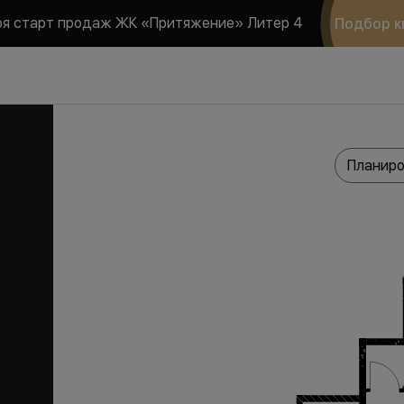
ря старт продаж ЖК «Притяжение» Литер 4
Подбор к
Планиро