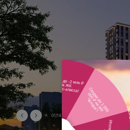
01
/
14