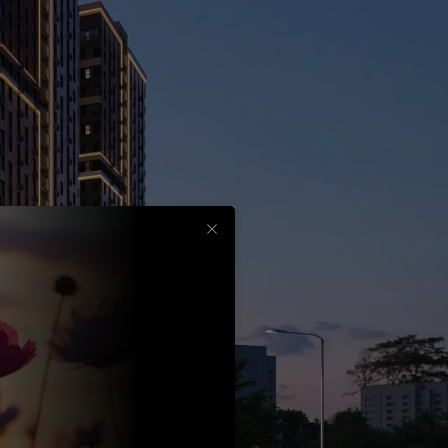
Срок
до
30
лет
Выбрать
вычет