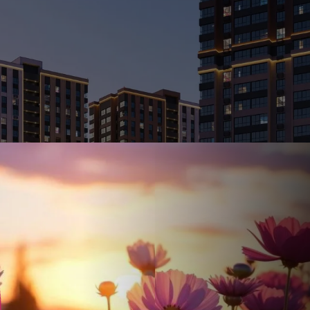
Ставка
Обычная
от
17.5
%
от
94 975 ₽
/мес
Налоговый 
650 000 ₽