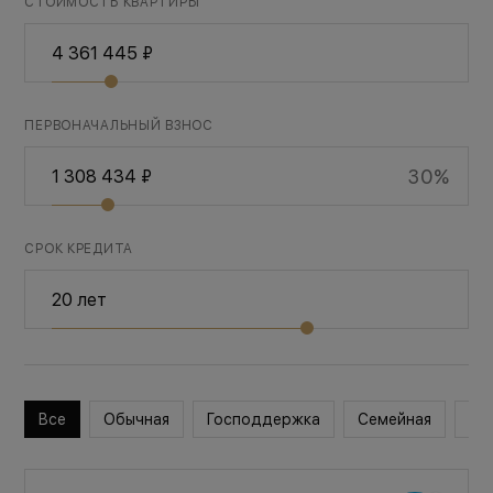
СТОИМОСТЬ КВАРТИРЫ
ПЕРВОНАЧАЛЬНЫЙ ВЗНОС
30%
СРОК КРЕДИТА
Все
Обычная
Господдержка
Семейная
Во