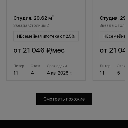
Студия, 29,62 м²
Студия, 29,
Звезда Столицы 2
Звезда Столи
НЕсемейная ипотека от 2,5%
НЕсемейная 
от
21 046 ₽
/мес
от
21 04
Литер
Этаж
Срок сдачи
Литер
Этаж
1.1
4
4 кв. 2028 г.
1.1
5
Смотреть похожие