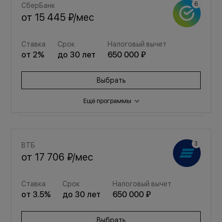
СберБанк
от
15 445 ₽
/мес
Ставка
Срок
Налоговый вычет
от
2
%
до
30
лет
650 000 ₽
Выбрать
Ещё программы
Семейная
ВТБ
от
20 681 ₽
/мес
от
17 706 ₽
/мес
Ставка
Срок
Налоговый вычет
Ставка
Срок
Налоговый вычет
от
3.5
%
до
30
лет
650 000 ₽
от
3.5
%
до
30
лет
650 000 ₽
Выбрать
Выбрать