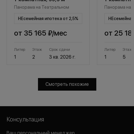
Панорама на Театральном
Панорама на 
НЕсемейная ипотека от 2,5%
НЕсемейная 
от
35 165 ₽
/мес
от
25 18
Литер
Этаж
Срок сдачи
Литер
Этаж
1
2
3 кв. 2026 г.
1
5
Смотреть похожие
Консультация
Ваш персональный менеджер