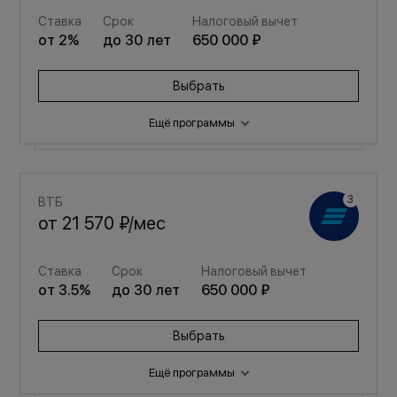
Ставка
Срок
Налоговый вычет
от
2
%
до
30
лет
650 000 ₽
Выбрать
Ещё программы
Семейная
ВТБ
от
25 194 ₽
/мес
от
21 570 ₽
/мес
Ставка
Срок
Налоговый вычет
Ставка
Срок
Налоговый вычет
от
3.5
%
до
30
лет
650 000 ₽
от
3.5
%
до
30
лет
650 000 ₽
Выбрать
Выбрать
Ещё программы
Семейная