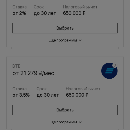
Ставка
Срок
Налоговый вычет
от
2
%
до
30
лет
650 000 ₽
Выбрать
Ещё программы
Семейная
ВТБ
от
24 853 ₽
/мес
от
21 279 ₽
/мес
Ставка
Срок
Налоговый вычет
Ставка
Срок
Налоговый вычет
от
3.5
%
до
30
лет
650 000 ₽
от
3.5
%
до
30
лет
650 000 ₽
Выбрать
Выбрать
Ещё программы
Семейная