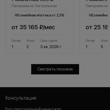
Панорама на Театральном
Панорама на 
НЕсемейная ипотека от 2,5%
НЕсемейная 
от
35 165 ₽
/мес
от
25 18
Литер
Этаж
Срок сдачи
Литер
Этаж
1
2
3 кв. 2026 г.
1
5
Смотреть похожие
Консультация
Ваш персональный менеджер