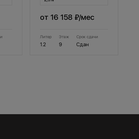
от
16 158 ₽
/мес
чи
Литер
Этаж
Срок сдачи
Л
1.2
9
Сдан
1