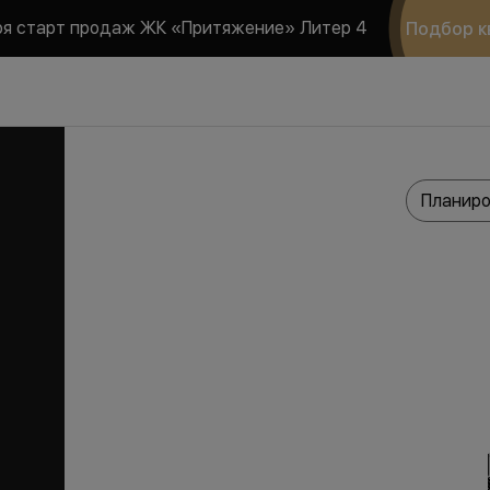
ря старт продаж ЖК «Притяжение» Литер 4
Подбор к
Планиро