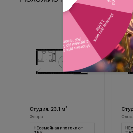
Студия, 23,1 м²
Студ
Флора
Флор
НЕсемейная ипотека от
НЕс
2,5%
2,5