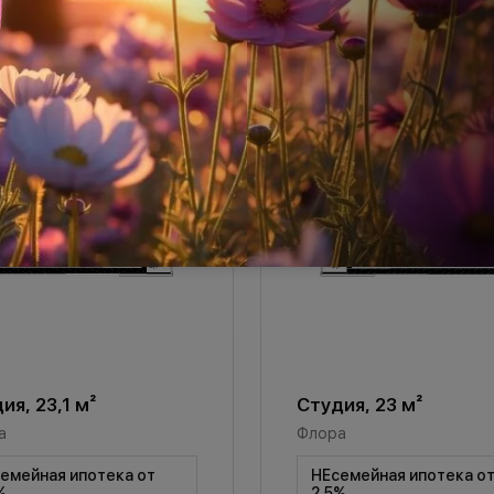
ия, 23,1 м²
Студия, 23 м²
а
Флора
емейная ипотека от
НЕсемейная ипотека о
%
2,5%