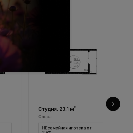
Студия, 23,1 м²
С
Флора
Ф
т
НЕсемейная ипотека от
2,5%