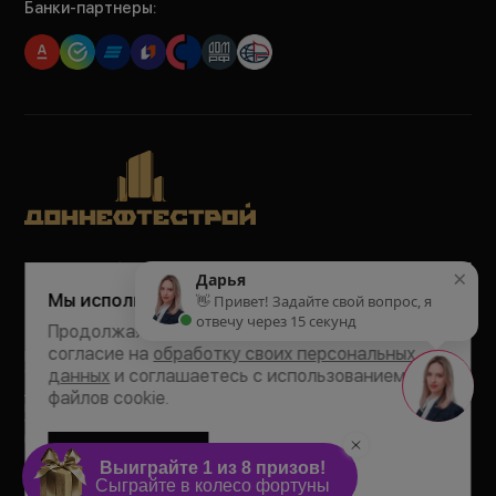
Банки-партнеры:
Политика обработки персональных данных
×
Дарья
Политика конфиденциальности
Мы используем Cookie
👋 Привет! Задайте свой вопрос, я
Согласие на рекламно-информационные рассылки
отвечу через 15 секунд
Согласие на обработку персональных данных
Продолжая пользоваться сайтом, Вы даёте
согласие на
обработку своих персональных
Все права на публикуемые на сайте материалы принадлежат
ООО СК «СЗ ДОННЕФТЕСТРОЙ» © 2016 —
2026
.
данных
и соглашаетесь с использованием
Любая информация, представленная на данном сайте, носит
файлов cookie.
исключительно информационный характер и ни при каких
условиях не является публичной офертой, определяемой
положениями статьи 437 ГК РФ.
Соглашаюсь
Разработка сайта
margooo.ru