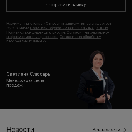
Отправить заявку
Нажимая на кнопку «
Отправить заявку
», вы соглашаетесь
с условиями
Политики обработки персональных данных
,
Политики конфиденциальности
,
Согласия на рекламно-
информационные рассылки
,
Согласия на обработку
персональных данных
.
Светлана Слюсарь
Менеджер отдела
продаж
Новости
Все новости