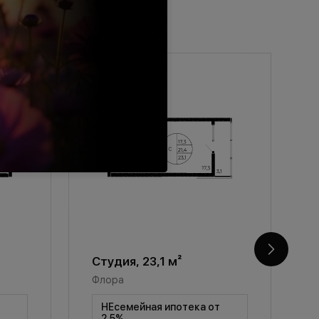
Студия, 23,1 м²
С
Флора
Ф
т
НЕсемейная ипотека от
2,5%