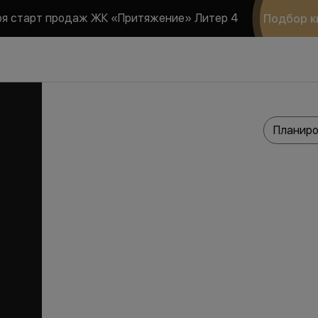
ря старт продаж ЖК «Притяжение» Литер 4
Подбор к
Планиро