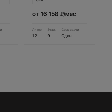
от
16 158 ₽
/мес
чи
Литер
Этаж
Срок сдачи
Л
1.2
9
Сдан
1