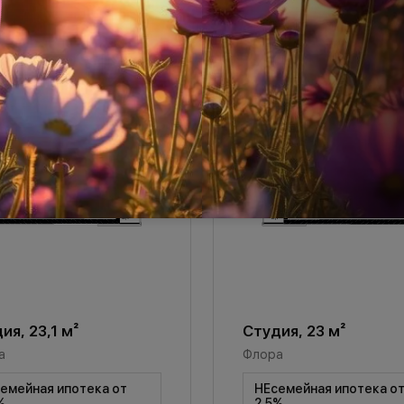
ия, 23,1 м²
Студия, 23 м²
а
Флора
емейная ипотека от
НЕсемейная ипотека о
%
2,5%