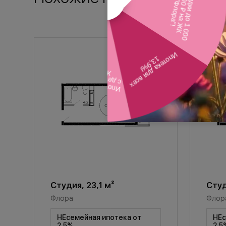
Студия, 23,1 м²
Студ
Флора
Флор
НЕсемейная ипотека от
НЕс
2,5%
2,5