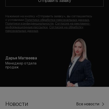
Отправить заявку
Нажимая на кнопку «
Отправить заявку
», вы соглашаетесь
с условиями
Политики обработки персональных данных
,
Политики конфиденциальности
,
Согласия на рекламно-
информационные рассылки
,
Согласия на обработку
персональных данных
.
Дарья Матвеева
Менеджер отдела
продаж
Новости
Все новости