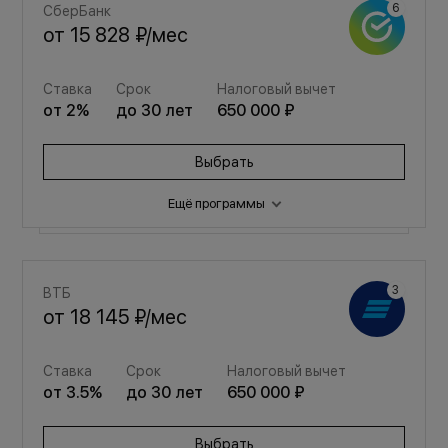
СберБанк
от
15 828 ₽
/мес
Ставка
Срок
Налоговый вычет
от
2
%
до
30
лет
650 000 ₽
Выбрать
Ещё программы
Семейная
ВТБ
от
21 194 ₽
/мес
от
18 145 ₽
/мес
Ставка
Срок
Налоговый вычет
Ставка
Срок
Налоговый вычет
от
3.5
%
до
30
лет
650 000 ₽
от
3.5
%
до
30
лет
650 000 ₽
Выбрать
Выбрать