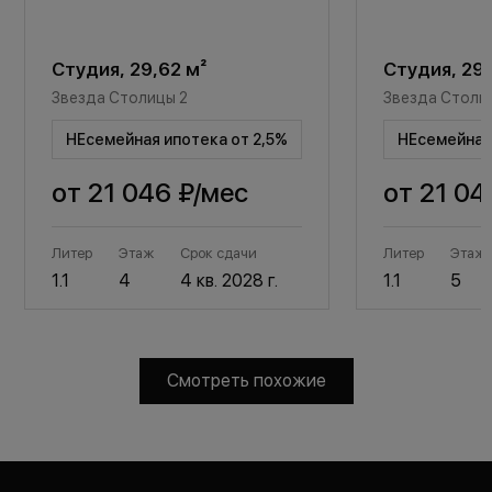
Студия, 29,62 м²
Студия, 29,
Звезда Столицы 2
Звезда Столи
НЕсемейная ипотека от 2,5%
НЕсемейная 
от
21 046 ₽
/мес
от
21 04
Литер
Этаж
Срок сдачи
Литер
Этаж
1.1
4
4 кв. 2028 г.
1.1
5
Смотреть похожие