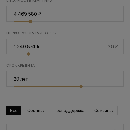
СТОИМОСТЬ КВАРТИРЫ
ПЕРВОНАЧАЛЬНЫЙ ВЗНОС
30%
СРОК КРЕДИТА
Все
Обычная
Господдержка
Семейная
Во