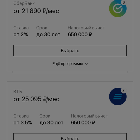
СберБанк
от
21 890 ₽
/мес
Ставка
Срок
Налоговый вычет
от
2
%
до
30
лет
650 000 ₽
Выбрать
Ещё программы
Семейная
ВТБ
от
29 311 ₽
/мес
от
25 095 ₽
/мес
Ставка
Срок
Налоговый вычет
Ставка
Срок
Налоговый вычет
от
3.5
%
до
30
лет
650 000 ₽
от
3.5
%
до
30
лет
650 000 ₽
Выбрать
Выбрать