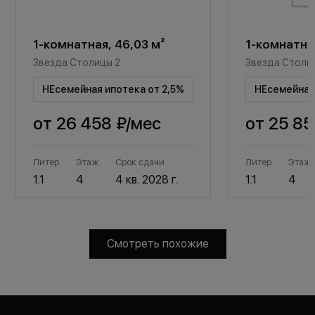
1-комнатная, 46,03 м²
1-комнатная
Звезда Столицы 2
Звезда Столи
НЕсемейная ипотека от 2,5%
НЕсемейная 
от
26 458 ₽
/мес
от
25 85
Литер
Этаж
Срок сдачи
Литер
Этаж
1.1
4
4 кв. 2028 г.
1.1
4
Смотреть похожие