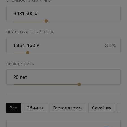
СТОИМОСТЬ КВАРТИРЫ
ПЕРВОНАЧАЛЬНЫЙ ВЗНОС
30%
СРОК КРЕДИТА
Все
Обычная
Господдержка
Семейная
Во