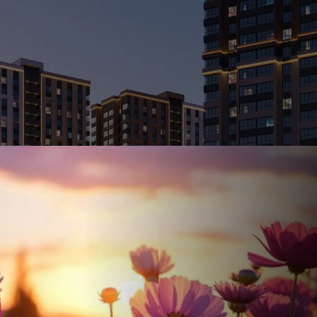
Ставка
Обычная
от
17.5
%
от
47 085 ₽
/мес
Налоговый 
650 000 ₽