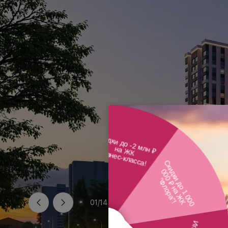
01
/
14