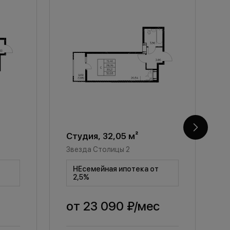
Студия, 32,05 м²
С
Звезда Столицы 2
З
т
НЕсемейная ипотека от
2,5%
от
23 090 ₽
/мес