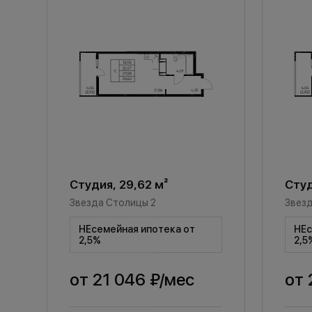
Студия, 29,62 м²
Студ
Звезда Столицы 2
Звезд
НЕсемейная ипотека от
НЕс
2,5%
2,5
от
21 046 ₽
/мес
от