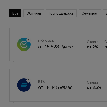
Все
Обычная
Господдержка
Семейная
СберБанк
Ставка
С
от
15 828 ₽
/мес
от
2
%
Семейная
Ставка
ВТБ
Ставка
от
21 194 ₽
/мес
от
3.5
%
от
18 145 ₽
/мес
от
3.5
%