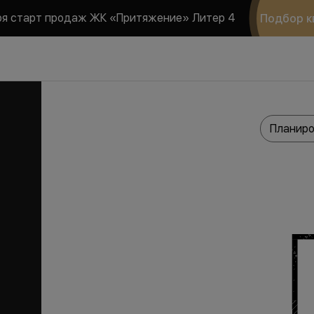
ря старт продаж ЖК «Притяжение» Литер 4
Подбор к
Планиро