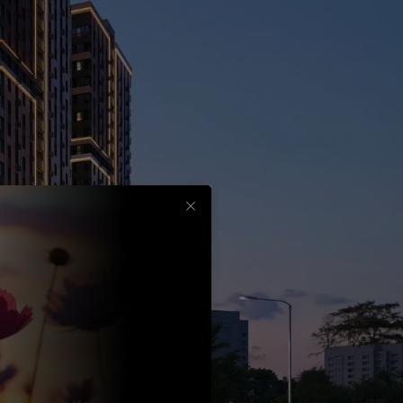
Срок
до
30
лет
Выбрать
вычет