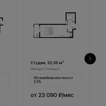
Студия, 32,05 м²
С
Звезда Столицы 2
З
т
НЕсемейная ипотека от
2,5%
от
23 090 ₽
/мес