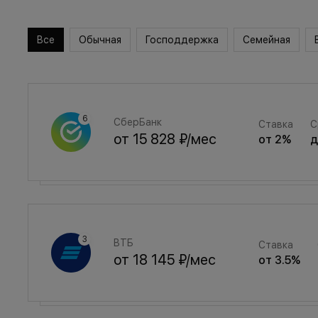
Все
Обычная
Господдержка
Семейная
СберБанк
Ставка
С
от
15 828 ₽
/мес
от
2
%
Семейная
Ставка
ВТБ
Ставка
от
21 194 ₽
/мес
от
3.5
%
от
18 145 ₽
/мес
от
3.5
%