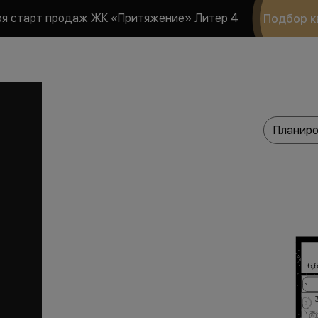
ря старт продаж ЖК «Притяжение» Литер 4
Подбор к
Планиро