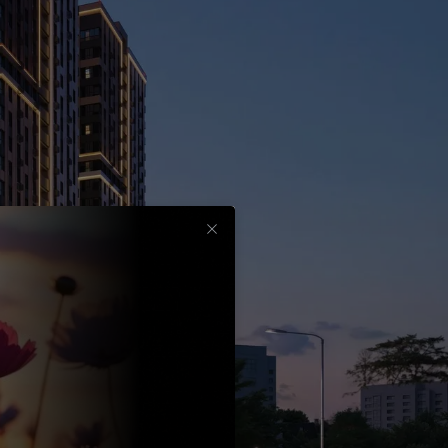
Срок
до
30
лет
Выбрать
вычет