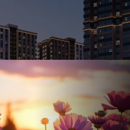
Ставка
Обычная
от
17.5
%
от
47 085 ₽
/мес
Налоговый 
650 000 ₽