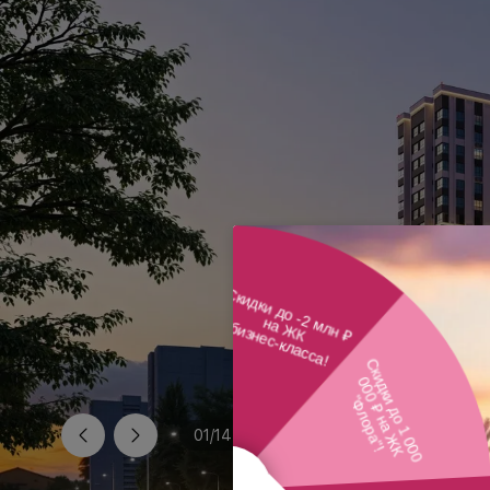
01
/
14