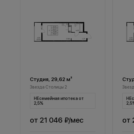
Студия, 29,62 м²
Студ
Звезда Столицы 2
Звезд
НЕсемейная ипотека от
НЕс
2,5%
2,5
от
21 046 ₽
/мес
от