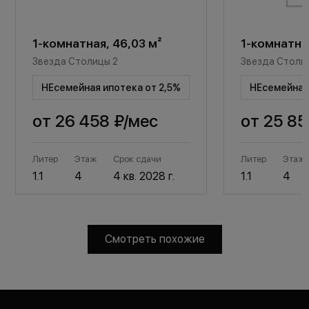
1-комнатная, 46,03 м²
1-комнатная
Звезда Столицы 2
Звезда Столи
НЕсемейная ипотека от 2,5%
НЕсемейная 
от
26 458 ₽
/мес
от
25 85
Литер
Этаж
Срок сдачи
Литер
Этаж
1.1
4
4 кв. 2028 г.
1.1
4
Смотреть похожие