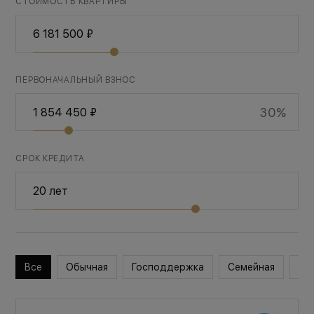
СТОИМОСТЬ КВАРТИРЫ
ПЕРВОНАЧАЛЬНЫЙ ВЗНОС
30%
СРОК КРЕДИТА
Все
Обычная
Господдержка
Семейная
Во