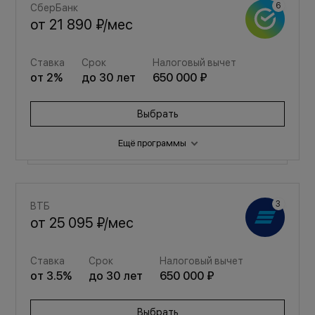
СберБанк
от
21 890 ₽
/мес
Ставка
Срок
Налоговый вычет
от
2
%
до
30
лет
650 000 ₽
Выбрать
Ещё программы
Семейная
ВТБ
от
29 311 ₽
/мес
от
25 095 ₽
/мес
Ставка
Срок
Налоговый вычет
Ставка
Срок
Налоговый вычет
от
3.5
%
до
30
лет
650 000 ₽
от
3.5
%
до
30
лет
650 000 ₽
Выбрать
Выбрать