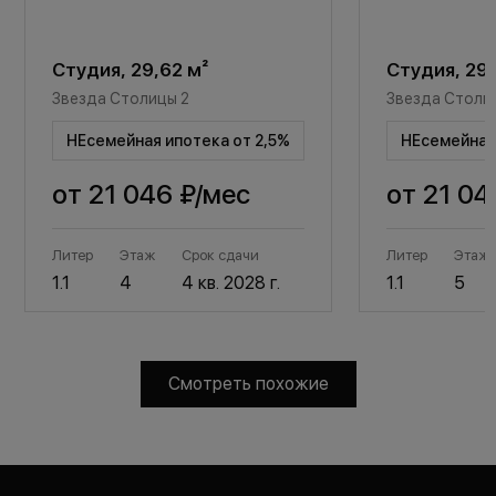
Студия, 29,62 м²
Студия, 29,
Звезда Столицы 2
Звезда Столи
НЕсемейная ипотека от 2,5%
НЕсемейная 
от
21 046 ₽
/мес
от
21 04
Литер
Этаж
Срок сдачи
Литер
Этаж
1.1
4
4 кв. 2028 г.
1.1
5
Смотреть похожие