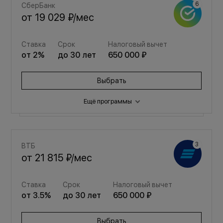
СберБанк
от
19 029 ₽
/мес
Ставка
Срок
Налоговый вычет
от
2
%
до
30
лет
650 000 ₽
Выбрать
Ещё программы
Семейная
ВТБ
от
25 480 ₽
/мес
от
21 815 ₽
/мес
Ставка
Срок
Налоговый вычет
Ставка
Срок
Налоговый вычет
от
3.5
%
до
30
лет
650 000 ₽
от
3.5
%
до
30
лет
650 000 ₽
Выбрать
Выбрать