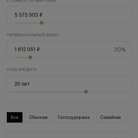
СТОИМОСТЬ КВАРТИРЫ
ПЕРВОНАЧАЛЬНЫЙ ВЗНОС
30%
СРОК КРЕДИТА
Все
Обычная
Господдержка
Семейная
Во