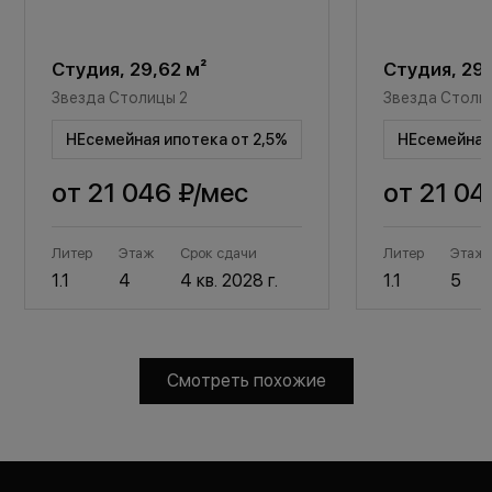
Студия, 29,62 м²
Студия, 29,
Звезда Столицы 2
Звезда Столи
НЕсемейная ипотека от 2,5%
НЕсемейная 
от
21 046 ₽
/мес
от
21 04
Литер
Этаж
Срок сдачи
Литер
Этаж
1.1
4
4 кв. 2028 г.
1.1
5
Смотреть похожие