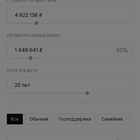
СТОИМОСТЬ КВАРТИРЫ
ПЕРВОНАЧАЛЬНЫЙ ВЗНОС
30%
СРОК КРЕДИТА
Все
Обычная
Господдержка
Семейная
Во