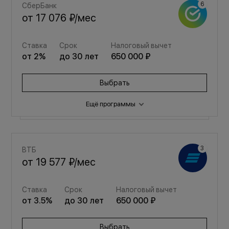
СберБанк
от
17 076 ₽
/мес
Ставка
Срок
Налоговый вычет
от
2
%
до
30
лет
650 000 ₽
Выбрать
Ещё программы
Семейная
ВТБ
от
22 865 ₽
/мес
от
19 577 ₽
/мес
Ставка
Срок
Налоговый вычет
Ставка
Срок
Налоговый вычет
от
3.5
%
до
30
лет
650 000 ₽
от
3.5
%
до
30
лет
650 000 ₽
Выбрать
Выбрать