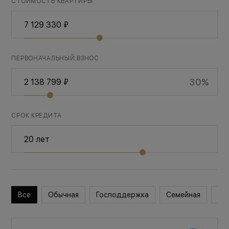
СТОИМОСТЬ КВАРТИРЫ
ПЕРВОНАЧАЛЬНЫЙ ВЗНОС
30%
СРОК КРЕДИТА
Все
Обычная
Господдержка
Семейная
Во