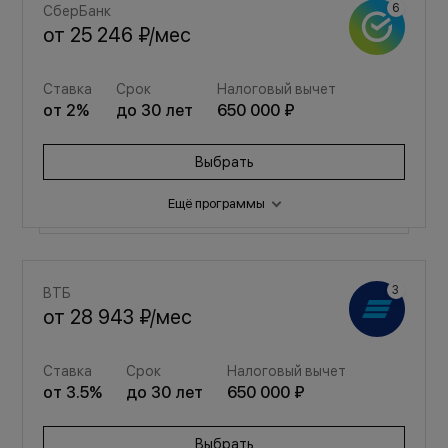
СберБанк
от
25 246 ₽
/мес
Ставка
Срок
Налоговый вычет
от
2
%
до
30
лет
650 000 ₽
Выбрать
Ещё программы
Семейная
ВТБ
от
33 806 ₽
/мес
от
28 943 ₽
/мес
Ставка
Срок
Налоговый вычет
Ставка
Срок
Налоговый вычет
от
3.5
%
до
30
лет
650 000 ₽
от
3.5
%
до
30
лет
650 000 ₽
Выбрать
Выбрать