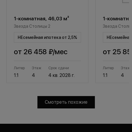
1-комнатная, 46,03 м²
1-комнатная
Звезда Столицы 2
Звезда Столи
НЕсемейная ипотека от 2,5%
НЕсемейная 
от
26 458 ₽
/мес
от
25 85
Литер
Этаж
Срок сдачи
Литер
Этаж
1.1
4
4 кв. 2028 г.
1.1
4
Смотреть похожие