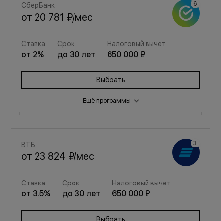
СберБанк
от
20 781 ₽
/мес
Ставка
Срок
Налоговый вычет
от
2
%
до
30
лет
650 000 ₽
Выбрать
Ещё программы
Семейная
ВТБ
от
27 827 ₽
/мес
от
23 824 ₽
/мес
Ставка
Срок
Налоговый вычет
Ставка
Срок
Налоговый вычет
от
3.5
%
до
30
лет
650 000 ₽
от
3.5
%
до
30
лет
650 000 ₽
Выбрать
Выбрать