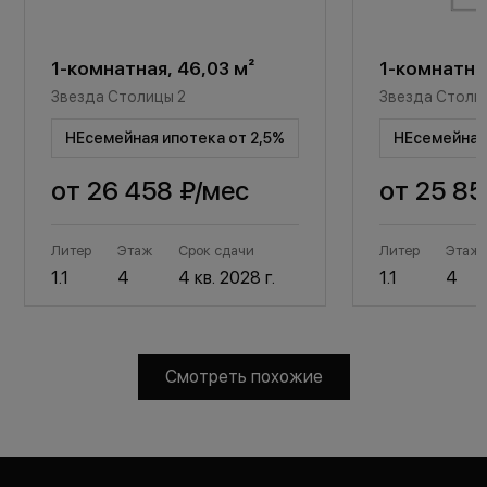
1-комнатная, 46,03 м²
1-комнатная
Звезда Столицы 2
Звезда Столи
НЕсемейная ипотека от 2,5%
НЕсемейная 
от
26 458 ₽
/мес
от
25 85
Литер
Этаж
Срок сдачи
Литер
Этаж
1.1
4
4 кв. 2028 г.
1.1
4
Смотреть похожие