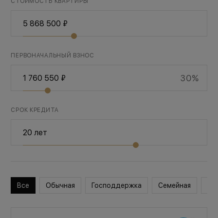
СТОИМОСТЬ КВАРТИРЫ
ПЕРВОНАЧАЛЬНЫЙ ВЗНОС
30%
СРОК КРЕДИТА
Все
Обычная
Господдержка
Семейная
Во