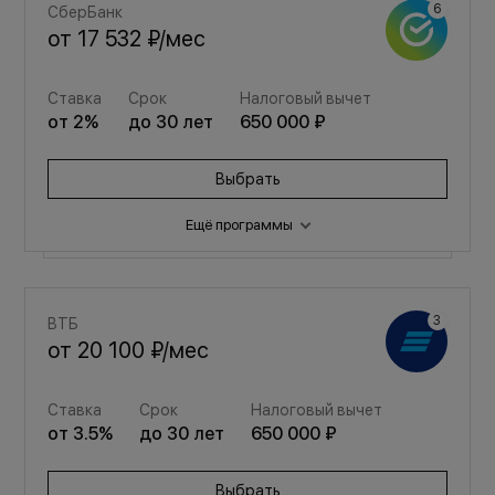
СберБанк
от
17 532 ₽
/мес
Ставка
Срок
Налоговый вычет
от
2
%
до
30
лет
650 000 ₽
Выбрать
Ещё программы
Семейная
ВТБ
от
23 476 ₽
/мес
от
20 100 ₽
/мес
Ставка
Срок
Налоговый вычет
Ставка
Срок
Налоговый вычет
от
3.5
%
до
30
лет
650 000 ₽
от
3.5
%
до
30
лет
650 000 ₽
Выбрать
Выбрать