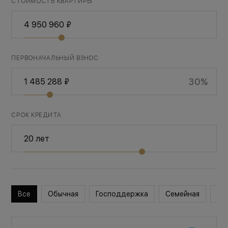
СТОИМОСТЬ КВАРТИРЫ
ПЕРВОНАЧАЛЬНЫЙ ВЗНОС
30%
СРОК КРЕДИТА
Все
Обычная
Господдержка
Семейная
Во