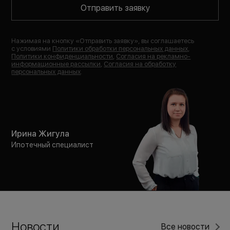
Отправить заявку
Нажимая на кнопку «
Отправить заявку
», вы соглашаетесь
с условиями
Политики обработки персональных данных
,
Политики конфиденциальности
,
Согласия на рекламно-
информационные рассылки
,
Согласия на обработку
персональных данных
.
Ирина Жигула
Ипотечный специалист
Новости
Все новости