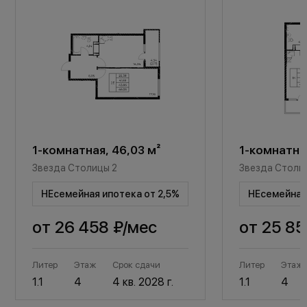
1-комнатная, 46,03 м²
1-комнатная
Звезда Столицы 2
Звезда Столи
НЕсемейная ипотека от 2,5%
НЕсемейная 
от
26 458 ₽
/мес
от
25 85
Литер
Этаж
Срок сдачи
Литер
Этаж
1.1
4
4 кв. 2028 г.
1.1
4