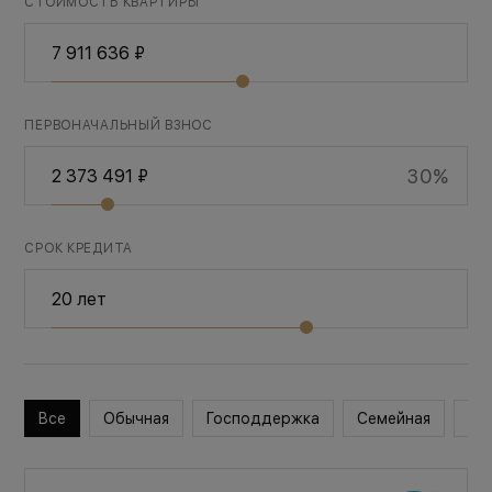
СТОИМОСТЬ КВАРТИРЫ
ПЕРВОНАЧАЛЬНЫЙ ВЗНОС
30%
СРОК КРЕДИТА
Все
Обычная
Господдержка
Семейная
Во