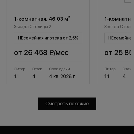
1-комнатная, 46,03 м²
1-комнатная
Звезда Столицы 2
Звезда Столи
НЕсемейная ипотека от 2,5%
НЕсемейная 
от
26 458 ₽
/мес
от
25 85
Литер
Этаж
Срок сдачи
Литер
Этаж
1.1
4
4 кв. 2028 г.
1.1
4
Смотреть похожие