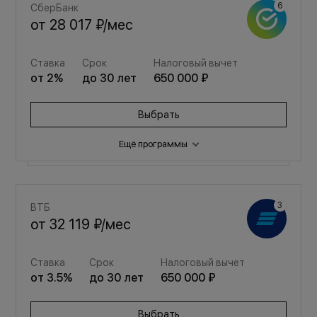
СберБанк
от
28 017 ₽
/мес
Ставка
Срок
Налоговый вычет
от
2
%
до
30
лет
650 000 ₽
Выбрать
Ещё программы
Семейная
ВТБ
от
37 515 ₽
/мес
от
32 119 ₽
/мес
Ставка
Срок
Налоговый вычет
Ставка
Срок
Налоговый вычет
от
3.5
%
до
30
лет
650 000 ₽
от
3.5
%
до
30
лет
650 000 ₽
Выбрать
Выбрать