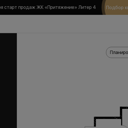
ря старт продаж ЖК «Притяжение» Литер 4
Подбор к
Планиро