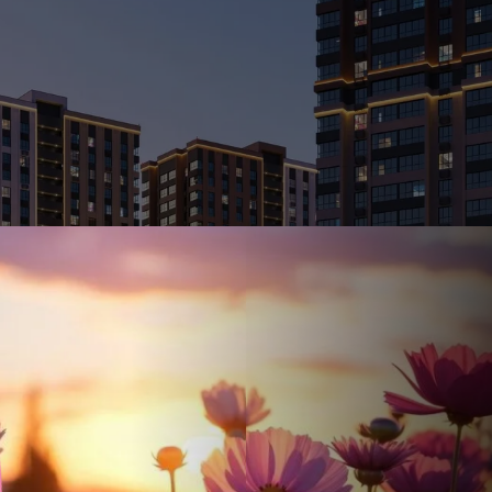
Ставка
Обычная
от
17.5
%
от
79 417 ₽
/мес
Налоговый 
650 000 ₽