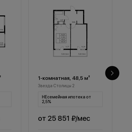
²
1-комнатная, 48,5 м²
1
Звезда Столицы 2
З
т
НЕсемейная ипотека от
2,5%
с
от
25 851 ₽
/мес