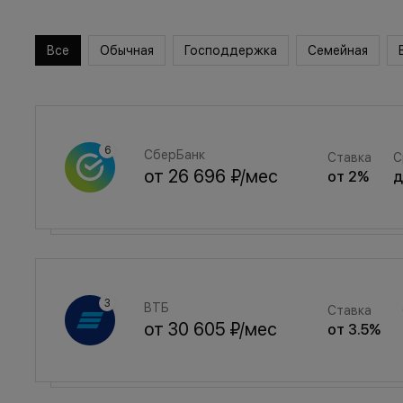
Все
Обычная
Господдержка
Семейная
СберБанк
Ставка
С
от
26 696 ₽
/мес
от
2
%
Семейная
Ставка
ВТБ
Ставка
от
35 747 ₽
/мес
от
3.5
%
от
30 605 ₽
/мес
от
3.5
%