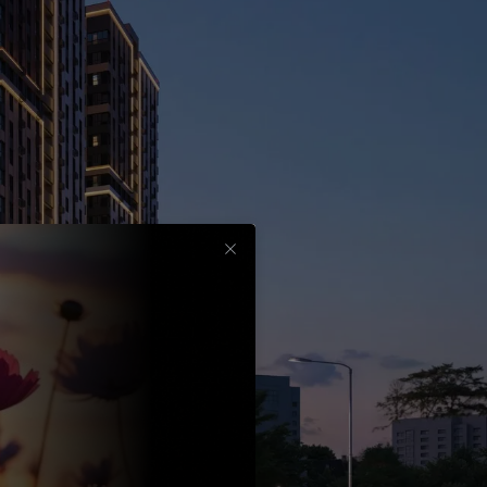
Срок
до
30
лет
Выбрать
вычет