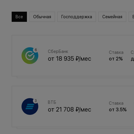
Все
Обычная
Господдержка
Семейная
СберБанк
Ставка
С
от
18 935 ₽
/мес
от
2
%
Семейная
Ставка
ВТБ
Ставка
от
25 355 ₽
/мес
от
3.5
%
от
21 708 ₽
/мес
от
3.5
%