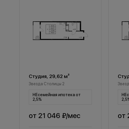
Студия, 29,62 м²
Студ
Звезда Столицы 2
Звезд
НЕсемейная ипотека от
НЕс
2,5%
2,5
от
21 046 ₽
/мес
от