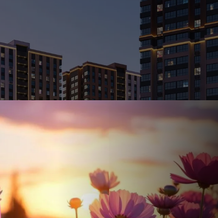
Ставка
Обычная
от
17.5
%
от
56 331 ₽
/мес
Налоговый 
650 000 ₽