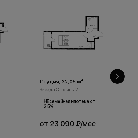
Студия, 32,05 м²
С
Звезда Столицы 2
З
т
НЕсемейная ипотека от
2,5%
от
23 090 ₽
/мес