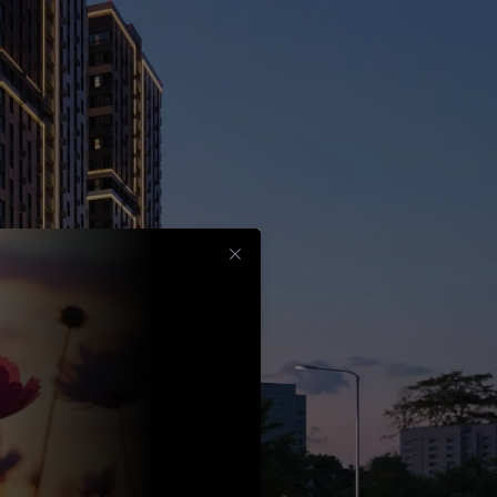
Срок
до
30
лет
Выбрать
вычет