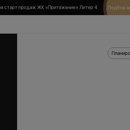
ря старт продаж ЖК «Притяжение» Литер 4
Подбор к
Планиро