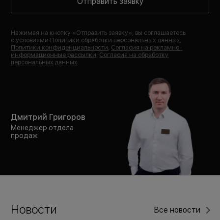
Отправить заявку
Нажимая на кнопку «
Отправить заявку
», вы соглашаетесь
с условиями
Политики обработки персональных данных
,
Политики конфиденциальности
,
Согласия на рекламно-
информационные рассылки
,
Согласия на обработку
персональных данных
.
Дмитрий Григоров
Менеджер отдела
продаж
Новости
Все новости