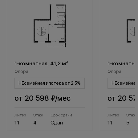
1-комнатная, 41,2 м²
1-комнатная
Флора
Флора
НЕсемейная ипотека от 2,5%
НЕсемейная 
от
20 598 ₽
/мес
от
20 57
Литер
Этаж
Срок сдачи
Литер
Этаж
1.1
4
Сдан
1.1
5