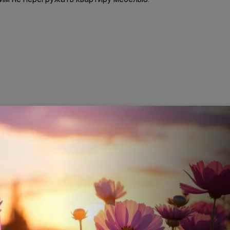
Все
Обычная
Господдержка
Семейная
СберБанк
Ставка
С
от
15 558 ₽
/мес
от
2
%