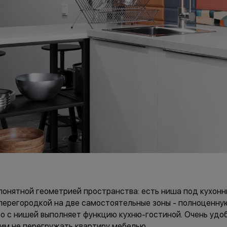
онятной геометрией пространства: есть ниша под кухонны
регородкой на две самостоятельные зоны - полноценную 
во с нишей выполняет функцию кухню-гостиной. Очень удо
м не перегружать квартиру мебелью.