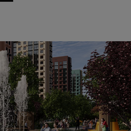
до
30
лет
Выбрать
рок
Налоговый вычет
вычет
Выбрать
до
30
лет
650 000 ₽
рок
Налоговый вычет
Выбрать
до
30
лет
650 000 ₽
Срок
до
30
лет
Выбрать
вычет
Срок
до
30
лет
Выбрать
вычет