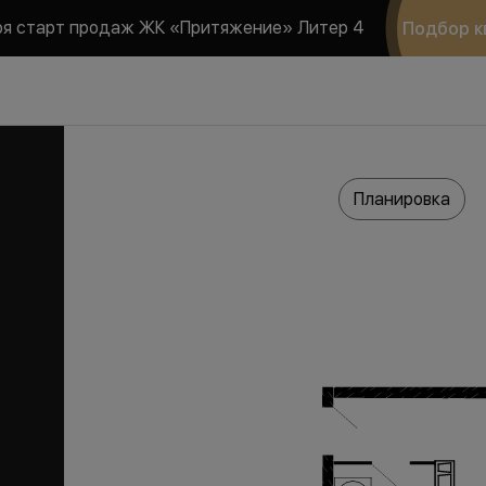
ря старт продаж ЖК «Притяжение» Литер 4
Подбор к
Планировка