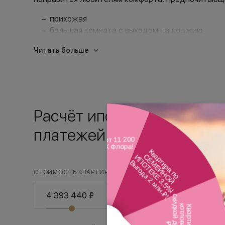
прихожая
большая комната с выходом на лоджию
ниша под кухонный гарнитур
Читать больше
ванная комната, объединённая с с/у
Расчёт ипотечных
платежей
СТОИМОСТЬ КВАРТИРЫ