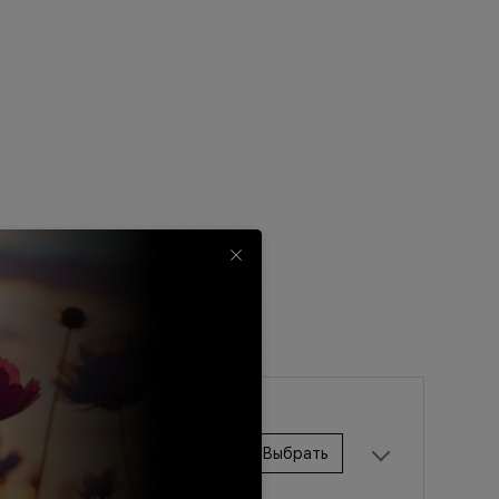
Военная
рок
Налоговый вычет
Выбрать
до
30
лет
650 000 ₽