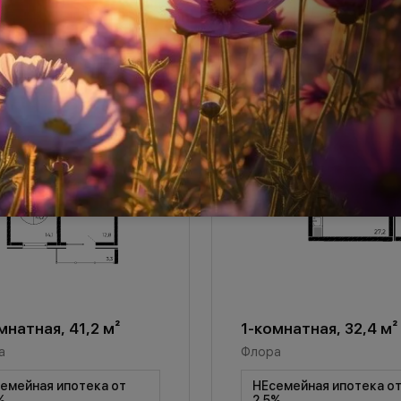
мнатная, 41,2 м²
1-комнатная, 32,4 м²
а
Флора
емейная ипотека от
НЕсемейная ипотека о
%
2,5%