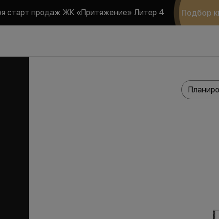
ря старт продаж ЖК «Притяжение» Литер 4
Подбор к
Планиро