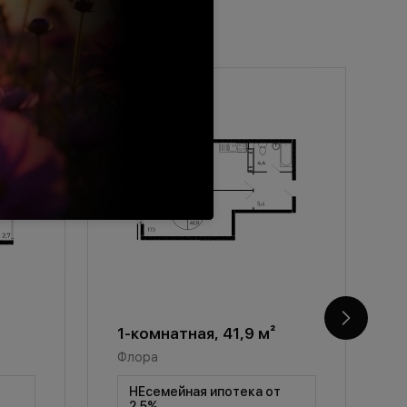
1-комнатная, 41,9 м²
1
Флора
Ф
т
НЕсемейная ипотека от
2,5%