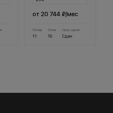
от
20 744 ₽
/мес
чи
Литер
Этаж
Срок сдачи
Л
1.1
10
Сдан
1