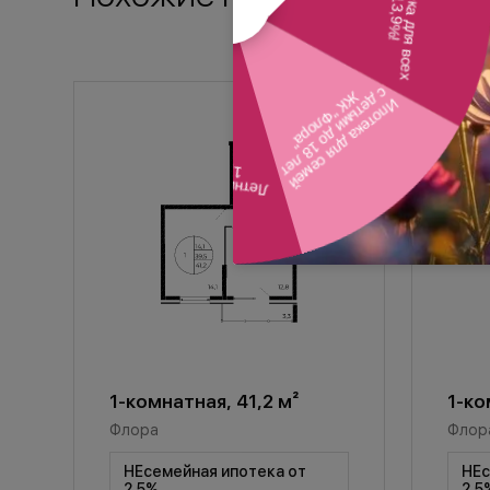
1-комнатная, 41,2 м²
1-ко
Флора
Флор
НЕсемейная ипотека от
НЕс
2,5%
2,5