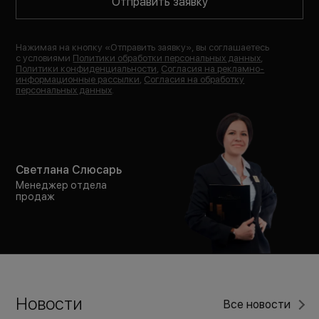
Отправить заявку
Нажимая на кнопку «
Отправить заявку
», вы соглашаетесь
с условиями
Политики обработки персональных данных
,
Политики конфиденциальности
,
Согласия на рекламно-
информационные рассылки
,
Согласия на обработку
персональных данных
.
Светлана Слюсарь
Менеджер отдела
продаж
Новости
Все новости