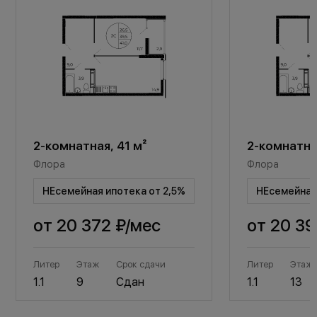
2-комнатная, 41 м²
2-комнатная
Флора
Флора
НЕсемейная ипотека от 2,5%
НЕсемейная 
от
20 372 ₽
/мес
от
20 39
Литер
Этаж
Срок сдачи
Литер
Этаж
1.1
9
Сдан
1.1
13