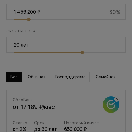
30%
СРОК КРЕДИТА
Все
Обычная
Господдержка
Семейная
Во
СберБанк
от
17 189 ₽
/мес
Ставка
Срок
Налоговый вычет
от
2
%
до
30
лет
650 000 ₽