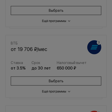
Выбрать
Ещё программы
Семейная
ВТБ
от
23 016 ₽
/мес
от
19 706 ₽
/мес
Ставка
Срок
Налоговый вычет
Ставка
Срок
Налоговый вычет
от
3.5
%
до
30
лет
650 000 ₽
от
3.5
%
до
30
лет
650 000 ₽
Выбрать
Выбрать
Ещё программы
Семейная
от
22 424 ₽
/мес
Семейная