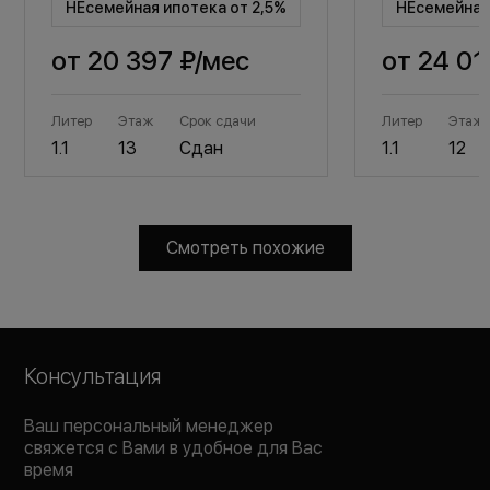
НЕсемейная ипотека от 2,5%
НЕсемейная 
от
20 397 ₽
/мес
от
24 01
Литер
Этаж
Срок сдачи
Литер
Этаж
1.1
13
Сдан
1.1
12
Смотреть похожие
Консультация
Ваш персональный менеджер
свяжется с Вами в удобное для Вас
время