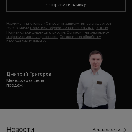
Отправить заявку
Нажимая на кнопку «
Отправить заявку
», вы соглашаетесь
с условиями
Политики обработки персональных данных
,
Политики конфиденциальности
,
Согласия на рекламно-
информационные рассылки
,
Согласия на обработку
персональных данных
.
Дмитрий Григоров
Менеджер отдела
продаж
Новости
Все новости