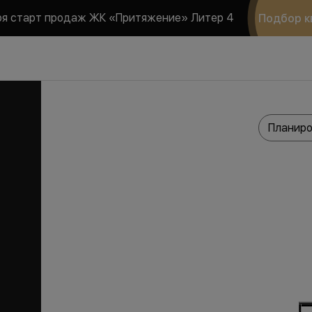
ря старт продаж ЖК «Притяжение» Литер 4
Подбор к
Планиро