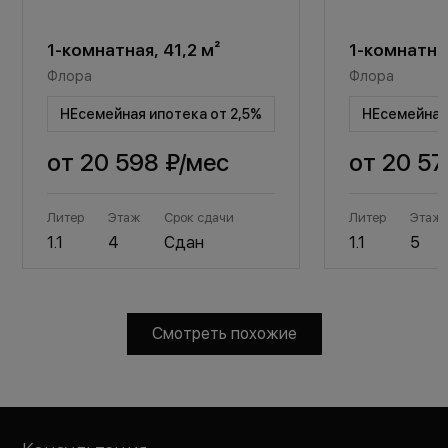
1-комнатная, 41,2 м²
1-комнатная
Флора
Флора
НЕсемейная ипотека от 2,5%
НЕсемейная 
от
20 598 ₽
/мес
от
20 57
Литер
Этаж
Срок сдачи
Литер
Этаж
1.1
4
Сдан
1.1
5
Смотреть похожие