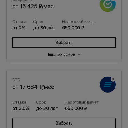
от
15 425 ₽
/мес
Ставка
Срок
Налоговый вычет
от
2
%
до
30
лет
650 000 ₽
Выбрать
Ещё программы
Семейная
ВТБ
от
20 655 ₽
/мес
от
17 684 ₽
/мес
Ставка
Срок
Налоговый вычет
Ставка
Срок
Налоговый вычет
от
3.5
%
до
30
лет
650 000 ₽
от
3.5
%
до
30
лет
650 000 ₽
Выбрать
Выбрать