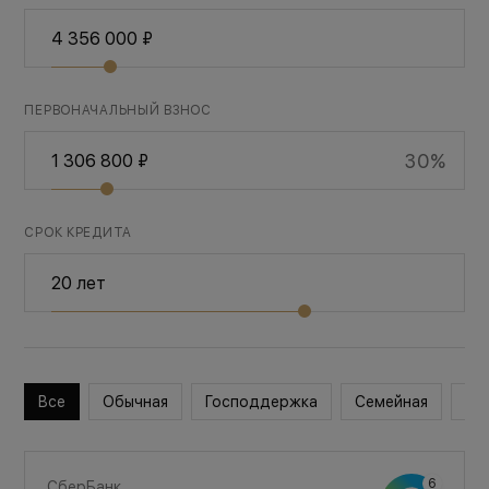
ПЕРВОНАЧАЛЬНЫЙ ВЗНОС
30%
СРОК КРЕДИТА
Все
Обычная
Господдержка
Семейная
Во
СберБанк