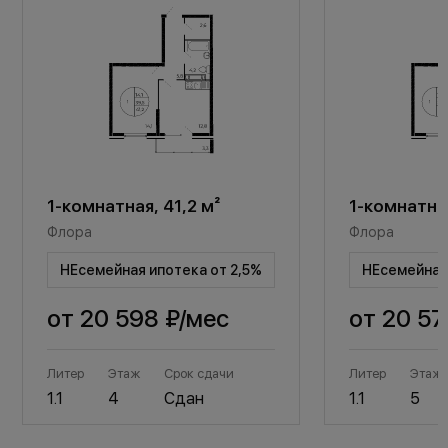
1-комнатная, 41,2 м²
1-комнатная
Флора
Флора
НЕсемейная ипотека от 2,5%
НЕсемейная 
от
20 598 ₽
/мес
от
20 57
Литер
Этаж
Срок сдачи
Литер
Этаж
1.1
4
Сдан
1.1
5