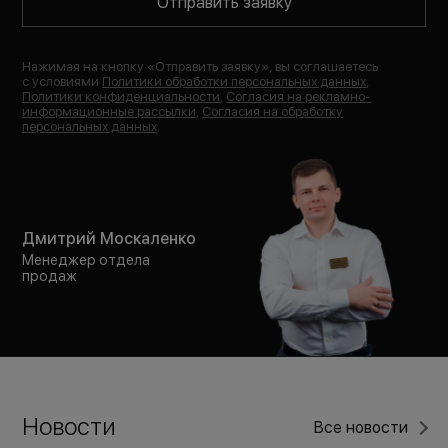
Отправить заявку
Нажимая на кнопку «
Отправить заявку
», вы соглашаетесь
с условиями
Политики обработки персональных данных
,
Политики конфиденциальности
,
Согласия на рекламно-
информационные рассылки
,
Согласия на обработку
персональных данных
.
Дмитрий Москаленко
Менеджер отдела
продаж
Новости
Все новости