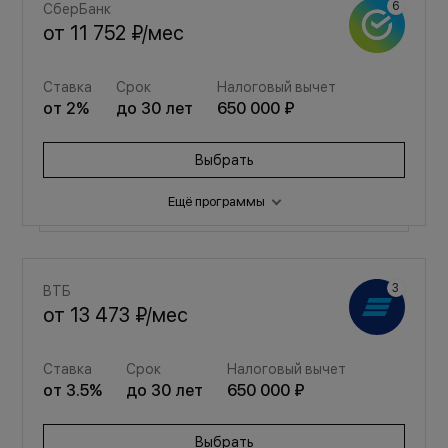
СберБанк
от
11 752 ₽
/мес
Ставка
Срок
Налоговый вычет
от
2
%
до
30
лет
650 000 ₽
Выбрать
Ещё программы
Семейная
ВТБ
от
15 737 ₽
/мес
от
13 473 ₽
/мес
Ставка
Срок
Налоговый вычет
Ставка
Срок
Налоговый вычет
от
3.5
%
до
30
лет
650 000 ₽
от
3.5
%
до
30
лет
650 000 ₽
Выбрать
Выбрать