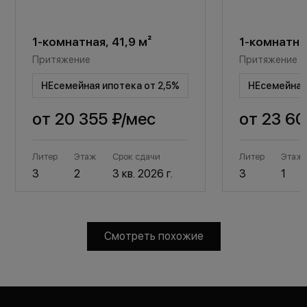
1-комнатная, 41,9 м²
1-комнатная
Притяжение
Притяжение
НЕсемейная ипотека от 2,5%
НЕсемейная 
от
20 355 ₽
/мес
от
23 60
Литер
Этаж
Срок сдачи
Литер
Этаж
3
2
3 кв. 2026 г.
3
1
Смотреть похожие