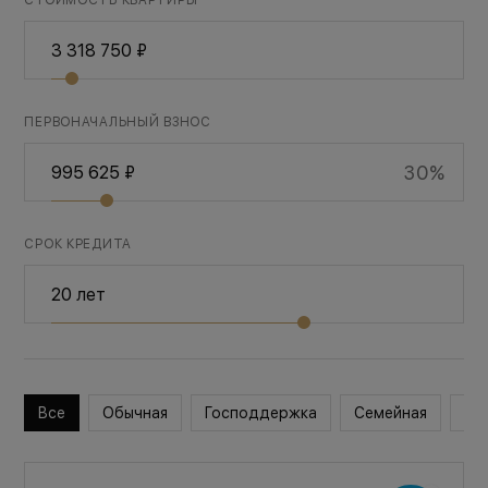
СТОИМОСТЬ КВАРТИРЫ
ПЕРВОНАЧАЛЬНЫЙ ВЗНОС
30%
СРОК КРЕДИТА
Все
Обычная
Господдержка
Семейная
Во