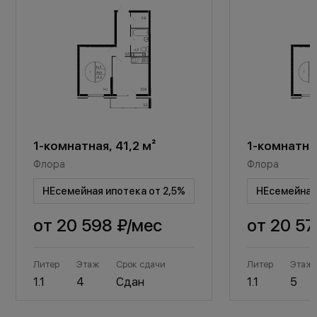
1-комнатная, 41,2 м²
1-комнатная
Флора
Флора
НЕсемейная ипотека от 2,5%
НЕсемейная 
от
20 598 ₽
/мес
от
20 57
Литер
Этаж
Срок сдачи
Литер
Этаж
1.1
4
Сдан
1.1
5