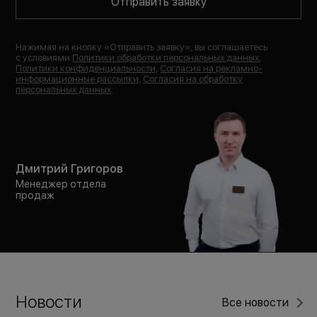
Отправить заявку
Нажимая на кнопку «
Отправить заявку
», вы соглашаетесь
с условиями
Политики обработки персональных данных
,
Политики конфиденциальности
,
Согласия на рекламно-
информационные рассылки
,
Согласия на обработку
персональных данных
.
Дмитрий Григоров
Менеджер отдела
продаж
Новости
Все новости