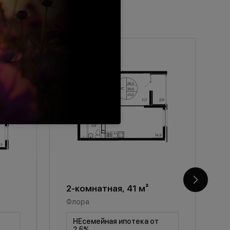
2-комнатная, 41 м²
2
Флора
Ф
т
НЕсемейная ипотека от
2,5%