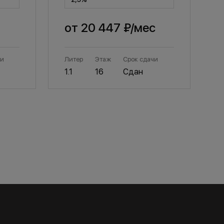
от
20 447 ₽
/мес
чи
Литер
Этаж
Срок сдачи
Л
1.1
16
Сдан
1