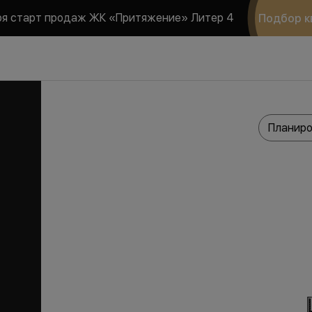
ря старт продаж ЖК «Притяжение» Литер 4
Подбор к
Планиро