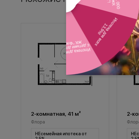
2-комнатная, 41 м²
2-ко
Флора
Флор
НЕсемейная ипотека от
НЕс
2,5%
2,5