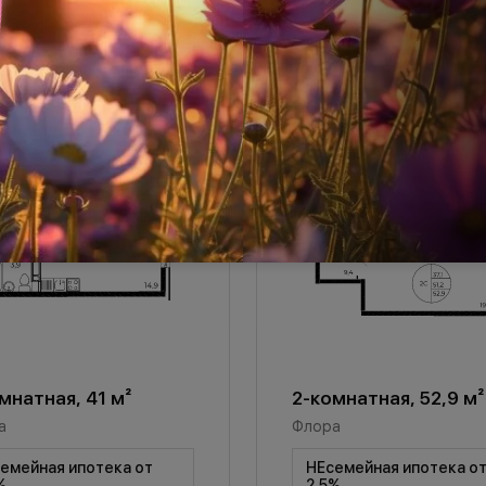
мнатная, 41 м²
2-комнатная, 52,9 м²
а
Флора
емейная ипотека от
НЕсемейная ипотека о
%
2,5%