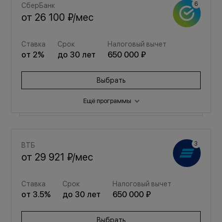
СберБанк
от
26 100 ₽
/мес
Ставка
Срок
Налоговый вычет
от
2
%
до
30
лет
650 000 ₽
Выбрать
Ещё программы
Семейная
ВТБ
от
34 948 ₽
/мес
от
29 921 ₽
/мес
Ставка
Срок
Налоговый вычет
Ставка
Срок
Налоговый вычет
от
3.5
%
до
30
лет
650 000 ₽
от
3.5
%
до
30
лет
650 000 ₽
Выбрать
Выбрать