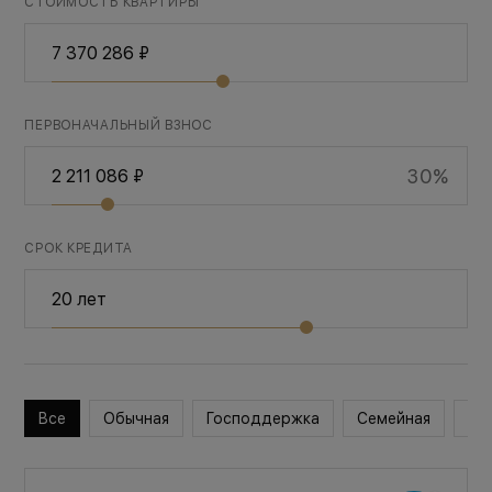
СТОИМОСТЬ КВАРТИРЫ
ПЕРВОНАЧАЛЬНЫЙ ВЗНОС
30%
СРОК КРЕДИТА
Все
Обычная
Господдержка
Семейная
Во