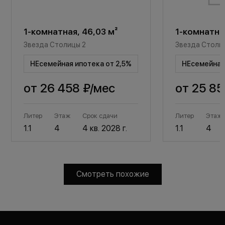
1-комнатная, 46,03 м²
1-комнатная
Звезда Столицы 2
Звезда Столи
НЕсемейная ипотека от 2,5%
НЕсемейная 
от
26 458 ₽
/мес
от
25 85
Литер
Этаж
Срок сдачи
Литер
Этаж
1.1
4
4 кв. 2028 г.
1.1
4
Смотреть похожие