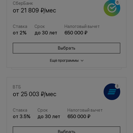
СберБанк
от
21 809 ₽
/мес
Ставка
Срок
Налоговый вычет
от
2
%
до
30
лет
650 000 ₽
Выбрать
Ещё программы
Семейная
ВТБ
от
29 203 ₽
/мес
от
25 003 ₽
/мес
Ставка
Срок
Налоговый вычет
Ставка
Срок
Налоговый вычет
от
3.5
%
до
30
лет
650 000 ₽
от
3.5
%
до
30
лет
650 000 ₽
Выбрать
Выбрать