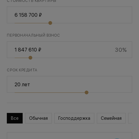
СТОИМОСТЬ КВАРТИРЫ
ПЕРВОНАЧАЛЬНЫЙ ВЗНОС
30%
СРОК КРЕДИТА
Все
Обычная
Господдержка
Семейная
Во