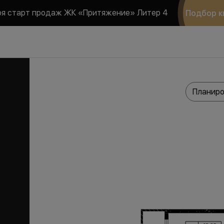
ря старт продаж ЖК «Притяжение» Литер 4
Подбор к
Планиро