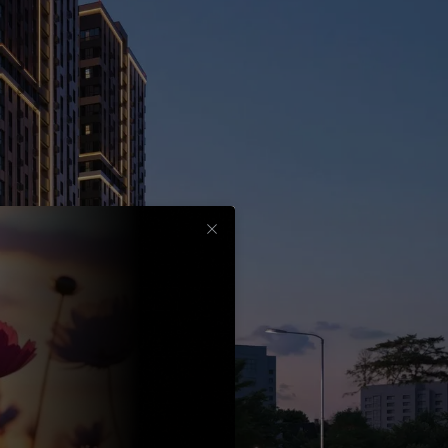
Срок
до
30
лет
Выбрать
вычет