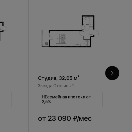
Студия, 32,05 м²
С
Звезда Столицы 2
З
т
НЕсемейная ипотека от
2,5%
от
23 090 ₽
/мес