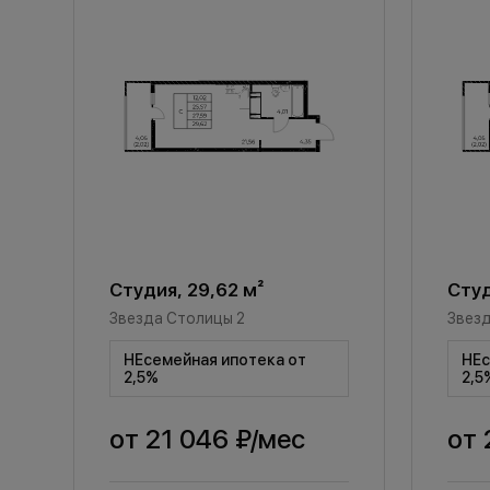
Студия, 29,62 м²
Студ
Звезда Столицы 2
Звезд
НЕсемейная ипотека от
НЕс
2,5%
2,5
от
21 046 ₽
/мес
от