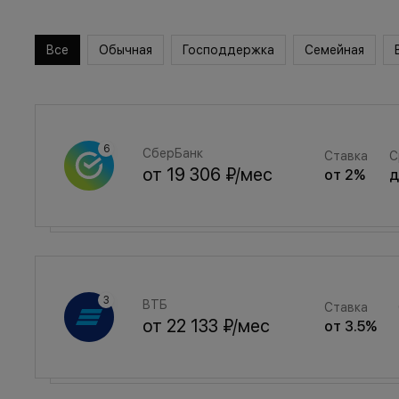
Все
Обычная
Господдержка
Семейная
СберБанк
Ставка
С
от
19 306 ₽
/мес
от
2
%
Семейная
Ставка
ВТБ
Ставка
от
25 852 ₽
/мес
от
3.5
%
от
22 133 ₽
/мес
от
3.5
%