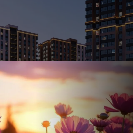
Ставка
Обычная
от
17.5
%
от
57 434 ₽
/мес
Налоговый 
650 000 ₽