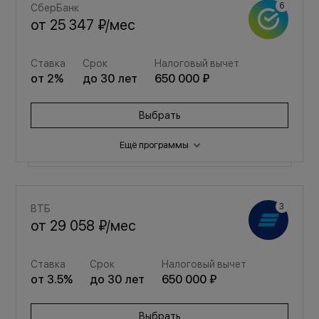
СберБанк
от
25 347 ₽
/мес
Ставка
Срок
Налоговый вычет
от
2
%
до
30
лет
650 000 ₽
Выбрать
Ещё программы
Семейная
ВТБ
от
33 940 ₽
/мес
от
29 058 ₽
/мес
Ставка
Срок
Налоговый вычет
Ставка
Срок
Налоговый вычет
от
3.5
%
до
30
лет
650 000 ₽
от
3.5
%
до
30
лет
650 000 ₽
Выбрать
Выбрать