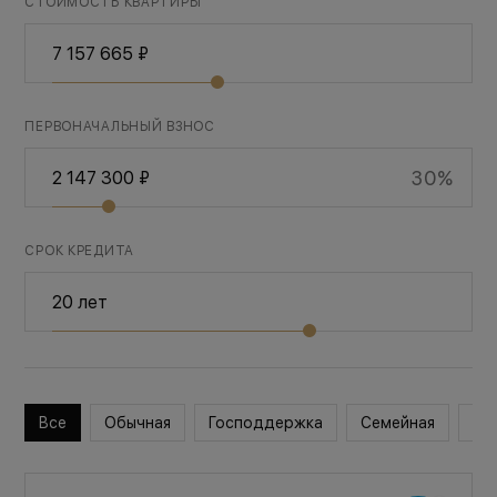
СТОИМОСТЬ КВАРТИРЫ
ПЕРВОНАЧАЛЬНЫЙ ВЗНОС
30%
СРОК КРЕДИТА
Все
Обычная
Господдержка
Семейная
Во