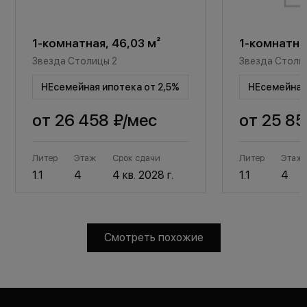
1-комнатная, 46,03 м²
1-комнатная
Звезда Столицы 2
Звезда Столи
НЕсемейная ипотека от 2,5%
НЕсемейная 
от
26 458 ₽
/мес
от
25 85
Литер
Этаж
Срок сдачи
Литер
Этаж
1.1
4
4 кв. 2028 г.
1.1
4
Смотреть похожие