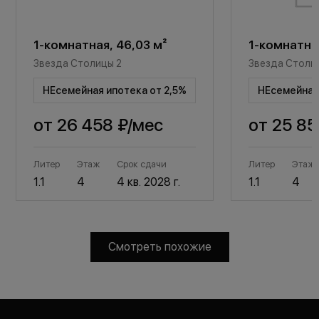
1-комнатная, 46,03 м²
1-комнатная
Звезда Столицы 2
Звезда Столи
НЕсемейная ипотека от 2,5%
НЕсемейная 
от
26 458 ₽
/мес
от
25 85
Литер
Этаж
Срок сдачи
Литер
Этаж
1.1
4
4 кв. 2028 г.
1.1
4
Смотреть похожие