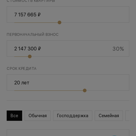
СТОИМОСТЬ КВАРТИРЫ
ПЕРВОНАЧАЛЬНЫЙ ВЗНОС
30%
СРОК КРЕДИТА
Все
Обычная
Господдержка
Семейная
Во