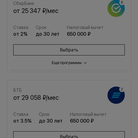
СберБанк
от
25 347 ₽
/мес
Ставка
Срок
Налоговый вычет
от
2
%
до
30
лет
650 000 ₽
Выбрать
Ещё программы
Семейная
ВТБ
от
33 940 ₽
/мес
от
29 058 ₽
/мес
Ставка
Срок
Налоговый вычет
Ставка
Срок
Налоговый вычет
от
3.5
%
до
30
лет
650 000 ₽
от
3.5
%
до
30
лет
650 000 ₽
Выбрать
Выбрать