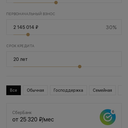
ПЕРВОНАЧАЛЬНЫЙ ВЗНОС
30%
СРОК КРЕДИТА
Все
Обычная
Господдержка
Семейная
Во
СберБанк
от
25 320 ₽
/мес