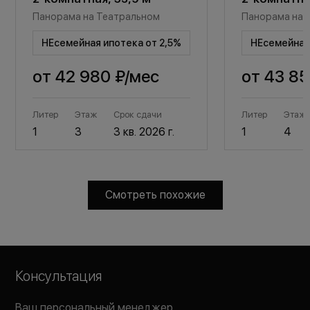
Панорама на Театральном
Панорама на 
НЕсемейная ипотека от 2,5%
НЕсемейная 
от
42 980 ₽
/мес
от
43 85
Литер
Этаж
Срок сдачи
Литер
Этаж
1
3
3 кв. 2026 г.
1
4
Смотреть похожие
Консультация
Ваш персональный менеджер