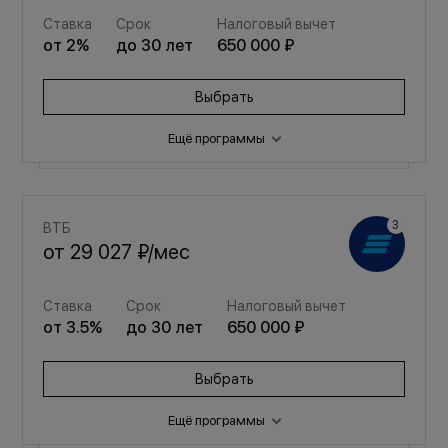
Ставка
Срок
Налоговый вычет
от
2
%
до
30
лет
650 000 ₽
Выбрать
Ещё программы
Семейная
ВТБ
от
33 904 ₽
/мес
от
29 027 ₽
/мес
Ставка
Срок
Налоговый вычет
Ставка
Срок
Налоговый вычет
от
3.5
%
до
30
лет
650 000 ₽
от
3.5
%
до
30
лет
650 000 ₽
Выбрать
Выбрать
Ещё программы
Семейная