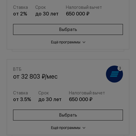
Ставка
Срок
Налоговый вычет
от
2
%
до
30
лет
650 000 ₽
Выбрать
Ещё программы
Семейная
ВТБ
от
38 314 ₽
/мес
от
32 803 ₽
/мес
Ставка
Срок
Налоговый вычет
Ставка
Срок
Налоговый вычет
от
3.5
%
до
30
лет
650 000 ₽
от
3.5
%
до
30
лет
650 000 ₽
Выбрать
Выбрать
Ещё программы
Семейная