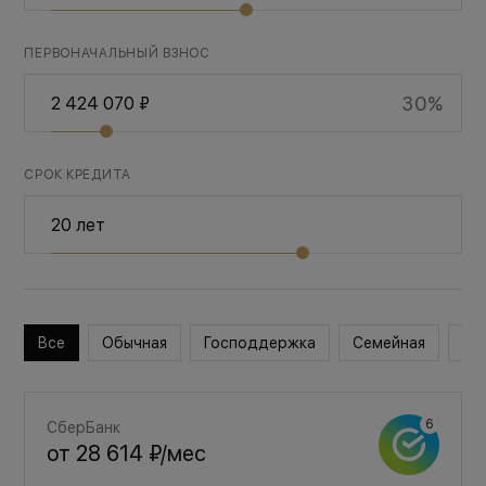
ПЕРВОНАЧАЛЬНЫЙ ВЗНОС
30%
СРОК КРЕДИТА
Все
Обычная
Господдержка
Семейная
Во
СберБанк
от
28 614 ₽
/мес