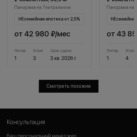
Панорама на Театральном
Панорама на 
НЕсемейная ипотека от 2,5%
НЕсемейная 
от
42 980 ₽
/мес
от
43 85
Литер
Этаж
Срок сдачи
Литер
Этаж
1
3
3 кв. 2026 г.
1
4
Смотреть похожие
Консультация
Ваш персональный менеджер