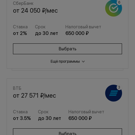
СберБанк
от
24 050 ₽
/мес
Ставка
Срок
Налоговый вычет
от
2
%
до
30
лет
650 000 ₽
Выбрать
Ещё программы
Семейная
ВТБ
от
32 203 ₽
/мес
от
27 571 ₽
/мес
Ставка
Срок
Налоговый вычет
Ставка
Срок
Налоговый вычет
от
3.5
%
до
30
лет
650 000 ₽
от
3.5
%
до
30
лет
650 000 ₽
Выбрать
Выбрать