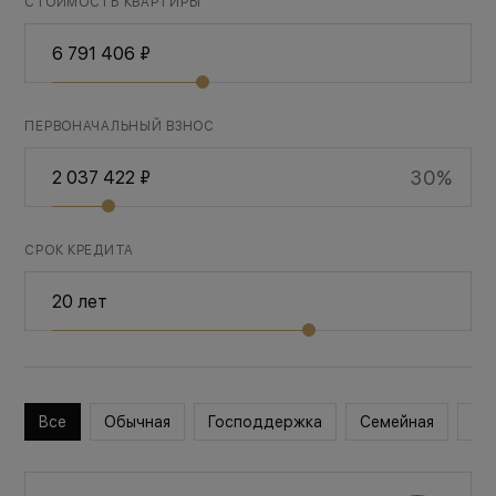
СТОИМОСТЬ КВАРТИРЫ
ПЕРВОНАЧАЛЬНЫЙ ВЗНОС
30%
СРОК КРЕДИТА
Все
Обычная
Господдержка
Семейная
Во