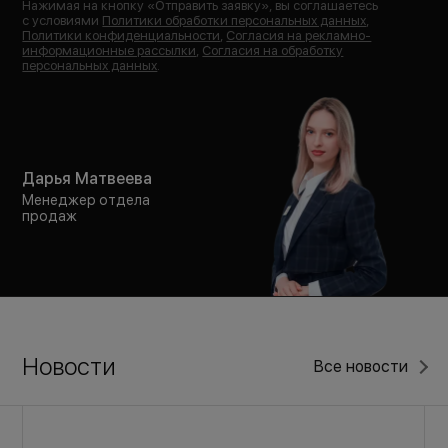
Нажимая на кнопку «
Отправить заявку
», вы соглашаетесь
с условиями
Политики обработки персональных данных
,
Политики конфиденциальности
,
Согласия на рекламно-
информационные рассылки
,
Согласия на обработку
персональных данных
.
Дарья Матвеева
Менеджер отдела
продаж
Новости
Все новости