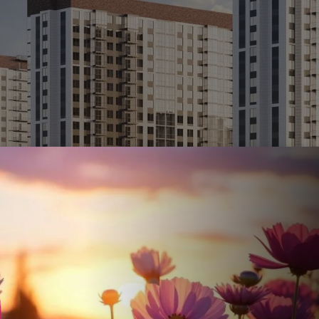
Ставка
Обычная
от
17.5
%
от
117 893 ₽
/мес
Налоговый 
650 000 ₽