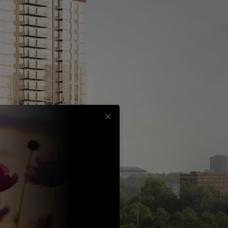
Срок
до
30
лет
Выбрать
вычет