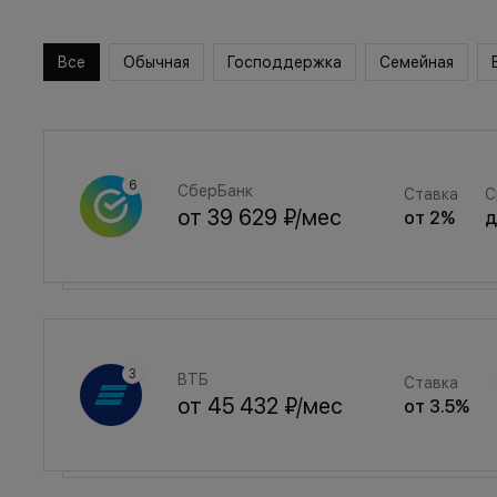
Все
Обычная
Господдержка
Семейная
СберБанк
Ставка
С
от
39 629 ₽
/мес
от
2
%
Семейная
Ставка
ВТБ
Ставка
от
53 065 ₽
/мес
от
3.5
%
от
45 432 ₽
/мес
от
3.5
%