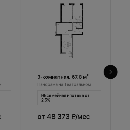
3-комнатная, 67,8 м²
3
м
Панорама на Театральном
П
т
НЕсемейная ипотека от
2,5%
с
от
48 373 ₽
/мес