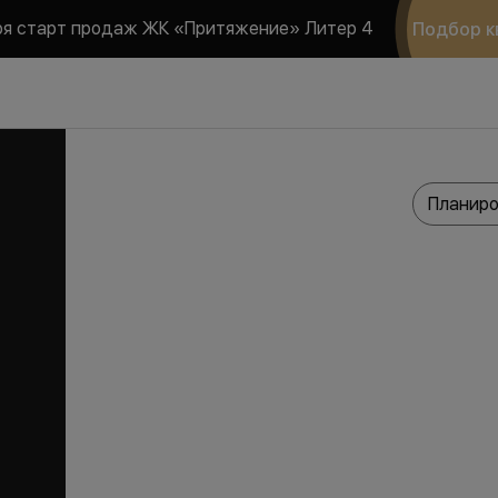
ря старт продаж ЖК «Притяжение» Литер 4
Подбор к
Планиро