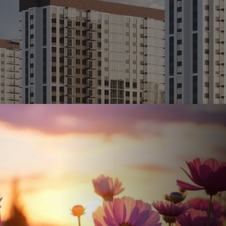
Ставка
Обычная
от
17.5
%
от
83 223 ₽
/мес
Налоговый 
650 000 ₽