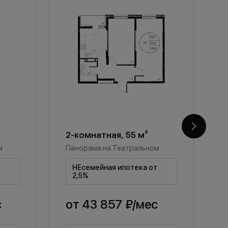
2-комнатная, 55 м²
2
м
Панорама на Театральном
П
т
НЕсемейная ипотека от
2,5%
с
от
43 857 ₽
/мес