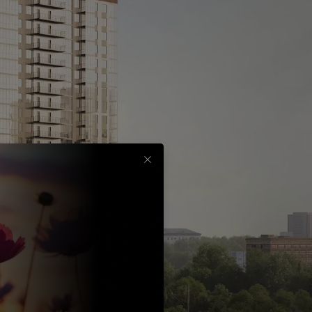
Срок
до
30
лет
Выбрать
вычет