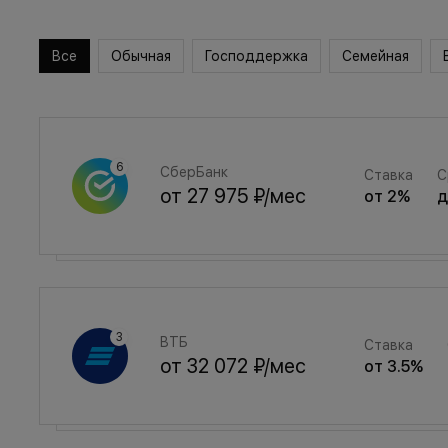
Все
Обычная
Господдержка
Семейная
СберБанк
Ставка
С
от
27 975 ₽
/мес
от
2
%
Семейная
Ставка
ВТБ
Ставка
от
37 460 ₽
/мес
от
3.5
%
от
32 072 ₽
/мес
от
3.5
%